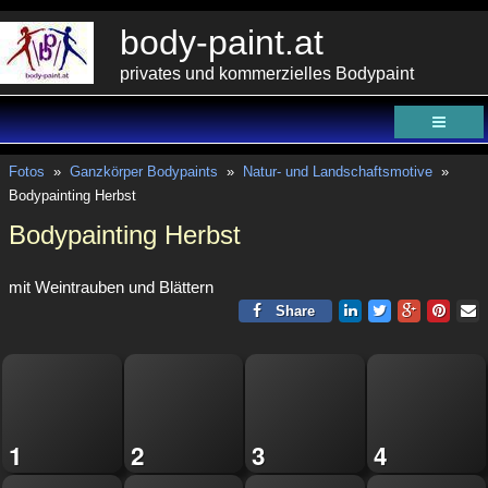
body-paint.at
privates und kommerzielles Bodypaint
Fotos
»
Ganzkörper Bodypaints
»
Natur- und Landschaftsmotive
»
Bodypainting Herbst
Bodypainting Herbst
mit Weintrauben und Blättern
Share
1
2
3
4